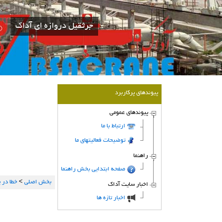
جرثقیل دروازه ای آداك
پیوندهای پركاربرد
پیوندهای عمومی
ارتباط با ما
توضیحات فعالیتهای ما
راهنما
صفحه ابتدایی بخش راهنما
بخش اصلی
>
خطا در 
اخبار سایت آداك
اخبار تازه ها