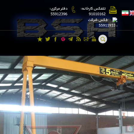
تلفکس کارخانه:
دفتر مرکزی:
55912396
91010162
فكس شركت
: 55911933