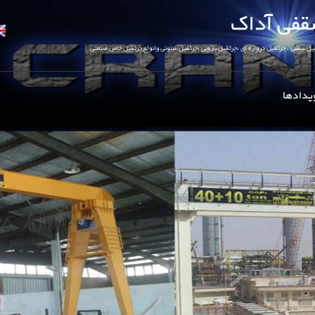
یدادها