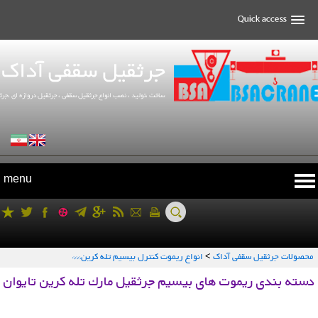
menu
محصولات جرثقیل سقفی آداک
>
انواع ريموت كنترل بيسيم تله كرين***
دسته بندی ریموت های بیسیم جرثقیل مارك تله كرین تایوان