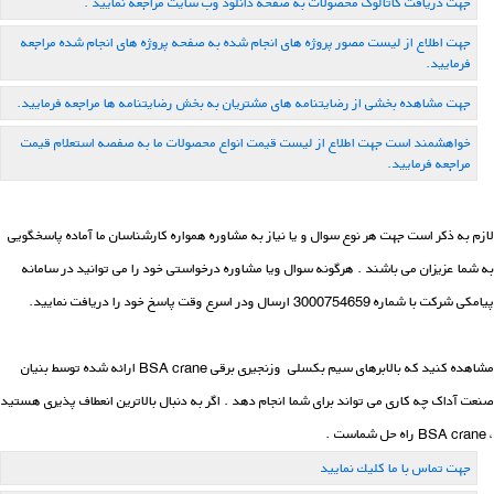
جهت دریافت کاتالوگ محصولات به صفحه دانلود وب سایت مراجعه نمایید .
جهت اطلاع از لیست مصور پروژه های انجام شده به صفحه پروژه های انجام شده مراجعه
فرمایید.
جهت مشاهده بخشی از رضایتنامه های مشتریان به بخش رضایتنامه ها مراجعه فرمایید.
خواهشمند است جهت اطلاع از لیست قیمت انواع محصولات ما به صفصه استعلام قیمت
مراجعه فرمایید.
لازم به ذکر است جهت هر نوع سوال و یا نیاز به مشاوره همواره کارشناسان ما آماده پاسخگویی
به شما عزیزان می باشند . هرگونه سوال ویا مشاوره درخواستی خود را می توانید در سامانه
پیامكی شركت با شماره 3000754659 ارسال ودر اسرع وقت پاسخ خود را دریافت نمایید.
مشاهده کنید که بالابرهای سیم بکسلی وزنجیری برقی BSA crane ارائه شده توسط بنیان
صنعت آداک چه کاری می تواند برای شما انجام دهد . اگر به دنبال بالاترین انعطاف پذیری هستید
، BSA crane راه حل شماست .
جهت تماس با ما كلیك نمایید