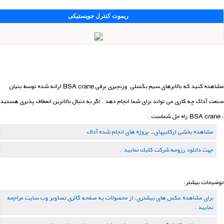
ریموت كنترل جویستیكی
مشاهده کنید که بالابرهای سیم بکسلی وزنجیری برقی BSA crane ارائه شده توسط بنیان
صنعت آداک چه کاری می تواند برای شما انجام دهد . اگر به دنبال بالاترین انعطاف پذیری هستید
، BSA crane راه حل شماست .
مشاهده بخشی ازكلیپهای- پروژه های انجام شده آداك
جهت دانلود رزومه شركت كلیك نمایید .
توضیحات بیشتر:
برای مشاهده عکس های بیشتری، از محصولات به صفحه گالری تصاویر وب سایت مراجعه
نمایید .