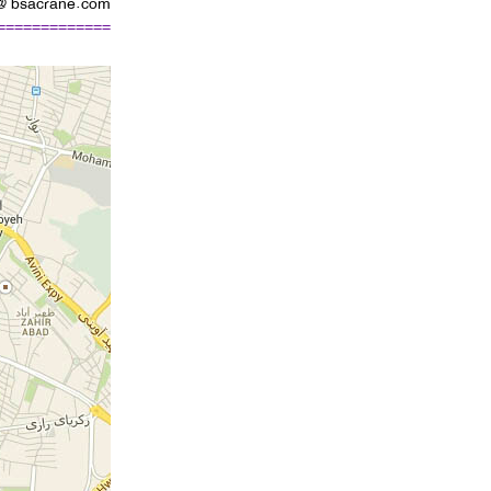
@ bsacrane.com
=============