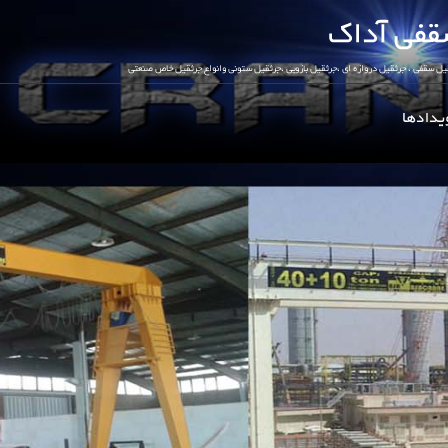
یدادها