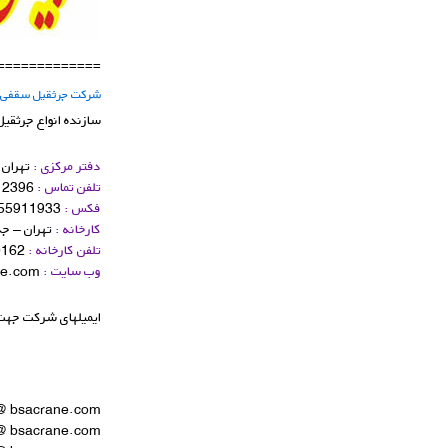
=============
شركت جرثقیل سقفی 
سازنده انواع جرثقی
دفتر مركزی :
تهران –
تلفن تماس :
55912396 (چهار خط ویژه)
فكس :
55911933
كارخانه :
تهران – جده قدیم قم – 60 متری
تلفن كارخانه :
91010162
وب سایت :
www.bsacrane.com
ایمیلهای شركت جهت 
@ bsacrane.com
@ bsacrane.com