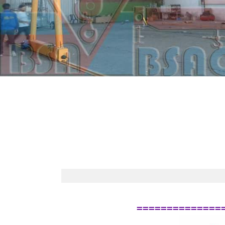
==============