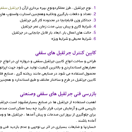
1.
نوع جرثقیل ، طرز عملکردونوع بهره برداری ازآن (
جرثقیل سقفی
2.
تعداد و دفعات بارگیری وتخلیه وهمچنین استارت واستوپ های
3.
حداکثر وزن قابلجابجا در محدوده كار گیر جرثقیل
4.
شرایط کاری و پیش بینی مدت زمان عمر جرثقیل
5.
حالت های اعمال بار، ابعاد بار قابل جابجایی در جرثقیل
6.
شرایط محیطی و شرایط ویژه
کابین کنترل جرثقیل های سقفی
طراحی و ساخت انواع کابین جرثقیل سقفی و دروازه ای در انواع 
معیارهای استانداردی و بالاترین کیفیت تولید می شود جهت اپرا
محصول استفاده می شود در صنایعی مانند ریخته گری ، صنایع فلزی
کابین جرثقیل در طرح و ساختار مختلف و طبق استاندارد و همچنی
بازرسی فنی جرثقیل های سقفی وصنعتی
اهمیت استفاده از جرثقیل ها در صنایع بسیارمشهود است،جرثقیل ،
بازرسی فنی و آزمایش مرتب قرار نگیرد چه بسا ممکن است صدمات ج
برای جلوگیری از بروز این صدمات و پیش آمدها ، جرثقیل ها و وس
آماده باشند .
خسارتها و ضایعات بسیاری در اثر بی توجهی و عدم بازدید فنی و 