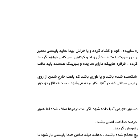
ه ساییده ، گود و گشاد گردد و یا خراش پیدا نماید بایستی تعمیر
یر این صورت باعث خمیدگی زیاد و کوتاهی عمر کابل خواهد گردید
گردد . قرقره هاییکه دارای ساچمه و بلبرینگ هستند باید دقت
اید شکسته شده باشد و یا طوری باشد که باعث خارج شدن از روی
ن ترین سطحی که در آنجا بکار برده می شود ، باید حداقل دو دور
ستور تعویض آنها داده شود.اگر لنت ترمزها صاف شده اما هنوز
ه درصد ضخامت اصلی باشد .
ن تعویض گردند.
یچ محکم شده باشند ، دهانه میله ضامن حتما بایستی باز شود تا