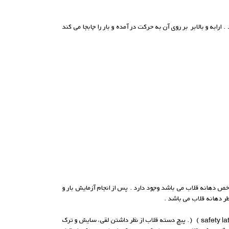
رابه و بالابر بر روی آن به حرکت در آمده و بار را جابجا می کند
شاخص دهانه قلاب می باشد وجود دارد . پس از انجام آزمایش بار و
ترک خوردگی ، ساییدگی ، شکستگی و روان نبودن کاسه ساچمه و سیستم گریس خوری آن . هم چنین داشتن بست ایمنی برای قلابها ضروری می باشد safety latch ) (. پیچ دسته قلاب از نظر داشتن لقی، سایش و ترک