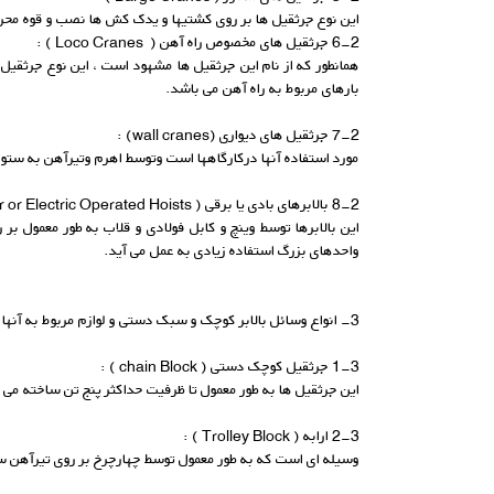
این نوع جرثقیل ها بر روی کشتیها و یدک کش ها نصب و قوه محرک
6-2 جرثقیل های مخصوص راه آهن ( Loco Cranes ) :
همانطور که از نام این جرثقیل ها مشهود است ، این نوع جرثقی
بارهای مربوط به راه آهن می باشد.
7-2 جرثقیل های دیواری (wall cranes) :
مورد استفاده آنها درکارگاهها است وتوسط اهرم وتیرآهن به ستو
8-2 بالابرهای بادی یا برقی ( Air or Electric Operated Hoists ) :
این بالابرها توسط وینچ و کابل فولادی و قلاب به طور معمول بر
واحدهای بزرگ استفاده زیادی به عمل می آید.
3- انواع وسائل بالابر کوچک و سبک دستی و لوازم مربوط به آنها :
1-3 جرثقیل کوچک دستی ( chain Block ) :
این جرثقیل ها به طور معمول تا ظرفیت حداکثر پنج تن ساخته می ش
2-3 ارابه ( Trolley Block ) :
وسیله ای است که به طور معمول توسط چهارچرخ بر روی تیرآهن س