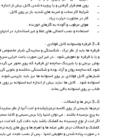
- روی هم قرار گرفتن و یا پیچیده شدن کابل بیش از اندازه بر
- شرایط کار سخت و ضربه های شدید بار بر روی کابل .
- کار در مجاورت حرارت زیاد .
- هوای مرطوب و آلوده به گازهای خورنده .
- استفاده و نصب اتصالی های غلط و غیر استاندارد در انتهای 
3-4 قرقره واستوانه کابل فولادی :
قرقره ها باید از نظر ترک ، شکستگی و ساییدگی شیار مخصوص قرارگر
و یا با قرقره نو تعویض شود ، در غیر این صورت باعث خرابی سری
بوش برنجی و یا بلبرینگ ساچمه ای قرقره که روی محور می گردد
شود که ساچمه روان و آزاد بوده و شکستگی نداشته و بخوبی گر
شیارهای کابل فولادی بر روی استوانه ها نیز باید بازرسی شوند
استوانه شود . کابل ها نباید بیش از اندازه لبه استوانه بر روی
طناب بر روی استوانه باقی بماند .
3-5 ترمز ها و اتصالات :
ترمزها بایستی از روی کاسه ترمزبازشده و لنت آنها از نظر سا
به پرچ نرسیده باشند ، می توان لنتها رابا برس سیمی و کاغذ سمباد
اگر لنت از نوع چسبیده به کفشک باشد باید دقت کرد که لنت در 
کفشک و اتصالات ترمز نظیر میله ها و اهرم ها و پیچ های پایه 
د ر صورت پیاده شدن و تعویض لنتها ، پس از نصب مجدد می بایست 