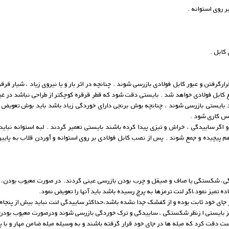
 روی استوانه .
کابل .
فتن و عبور کابل فولادی بازرسی شوند . چنانچه در اثر بار و یا نیروی زیاد ، شیار قرقر
ع کابل فولادی خواهد شد . بایستی دقت شود که قطر قرقره کوچکتر از طراحی نباشد در غ
 بایستی بازرسی شوند ، چنانچه بوش برنجی دارای خوردگی زیاد باشد باید بوش تعویض 
یس کاری شود .
 و اگر ساییدگی ، خراش و تیزی پیدا کرده باشند بایستی تعمیر گردند . لبه استوانه نب
 هم پیچیده و جمع شوند . پس از نصب کابل فولادی بر روی استوانه و آوردن قلاب به پایی
ییدگی، شکستگی یا صاف و صیقل و چرب بودن بازرسی عینی گردند. در صورت معیوب بودن، د
ه تمیز نمود،اگر لنت ترمزها به پرچ رسیده باشد باید آنها را تعویض نمود.
جای خود ثابت بوده و از کفشک جدا نشده باشد،حداکثر ساییدگی لنت نباید بیش از پنجا
ترمز بایستی ا زنظر شکستگی ، ساییدگی و ترک خوردگی بازرسی شوند ودرصورت معیوب بود
دقت کرد که میله ها در جای خود قرار گرفته باشند و به وسیله میله ضامن مهار و با پ