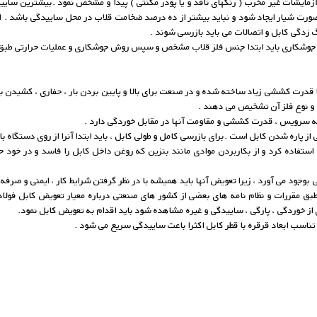
ط آزمایشات غیر مخرب ( رنگهای نافذ و یا پودر مگنتی ) پیدا و مشخص نمود .بیشترین سا
ورت شیار ایجاد شود و نباید بیشتر از ده درصد ضخامت قلاب در محل ساییدگی باشد . ا
زدگی کابل و اتصالات می باید بازرسی شوند .
ه جوشکاری باید ابتدا جنس فلز قلاب مشخص و سپس روش جوشکاری و عملیات حرارتی طبق 
درت کششی زیاد ساخته شده و در صنعت برای بالا و پایین بردن بار ، حفاری ، کشیدن بار و 
) و نوع فلز آن تشخیص می دهند .
 به سرویس ، قدرت کششی و مقاومت آنها در مقابل خوردگی دارد .
 پاره شدن کابل است .برای بازرسی کامل و طولی کابل ، باید ابتدا آنرا از روی دستگاه باز 
ستفاده کرد و از بکاربردن موادی مانند بنزین که روغن داخل کابل را فاسد و در خود حل م
جود می آورد ، زیرا تعویض آنها باید همیشه با در نظر گرفتن شرایط کار ، ایمنی و صرفه ج
ق مقررات و نظام نامه های بعضی از کشور های صنعتی درباره معیار تعویض کابل فولادی ب
از خوردگی ، پارگی ، ساییدگی و غیره مشاهده شود باید اقدام به تعویض کابل نمود.
تناسب ابعاد قرقره با قطر کابل اکثرا باعث ساییدگی سریع می شود .