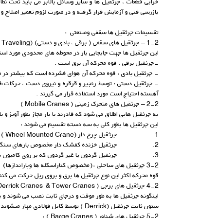
خرابی قطعات ، جرثقیل ها و سایر وسائل بالابر می باید تحت ن
بازرسی فنی و آزمایش قرار گرفته و در صورت لزوم تعمیر اصلاح و
تقسیمات جرثقیل ها سقفی وصنعتی :
1-2 – جرثقیل های سقفی ( برقی ، بادی و دستی) (Cranes Overhead Traveling )
این جرثقیل ها جهت جابجایی بار در محوطه های محدودی مورد استفا
-جرثقیل برقی : قوه محرکه آن برق است .
- جرثقیل بادی : قوه محرکه آن هوای فشرده است که بیشتر در صنا
- جرثقیل دستی : توسط زنجیر و قرقره و نیروی دست ، حرکات طولی
آهسته احتیاج است مورد استفاده قرار می گیرند .
2-2 – جرثقیل های متحرک زمینی ( Mobile Cranes )
به جرثقیل هایی اطلاق می شود که قادرند با بار مجاز بطور آویز و
این جرثقیل ها بطور کلی به سه دسته تقسیم می شوند :
1. جرثقیل چرخ دار (Wheel Mounted Crane )
2. جرثقیل خزنده کفشک دار مخصوص بارهای سنگین (Crawler Mounted Crane)
3. جرثقیل گردون یا غیر گردون که بر روی کامیون نصب میشوند ( Lorry Mounted Cranes ) ، این نوع جرثقیل ها برای جابجایی بار بطور سریع مورد استفاده قرارمی گیرند .
3-2 جرثقیل های ساحلی :(مخصوص کناراسکله ها وباراندازها)
قوه محرکه اکثر این نوع جرثقیل ها برق و بروی ریل حرکت می کنند
4-2 جرثقیل های برجی ( Derrick Cranes & Tower Cranes )
اینگونه جرثقیل ها به طور موقت و درجای ثابت نصب می شوند و بر
ستون ثابت جرثقیل (Derrick ) توسط کابل فولادی مهار میشوند . این جرثقیل ها اغلب در دوره بهره برداری صنایع ، کاربردی نداشته و بیشتر در زمان احداث کارخانجات و ساختمانها استفاده می شوند .
5-2 جرثقیل های شناور ( Barge Cranes ) :