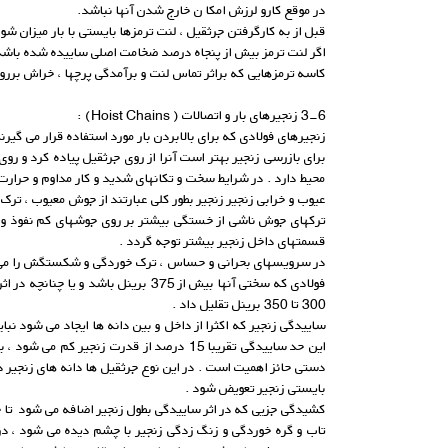
در موقع کارو لرزش امکا ن خارج شدن آنها نباشد.
قبل از به کارگرفتن جرثقیل ، لنت ترمزها بایستی با بار میزان شوند
اگر لنت ترمز بیش از پنجاه درصد ضخامت اصلی ساییده شده باشد ب
کاسه ترمزهایی که براثر تماس لنت و برآمدگی پرچها ، خراش بررو
3-6 زنجیرهای بار و اتصالات ( Hoist Chains) :
زنجیرهای فولادی که برای بالابردن بار مورد استفاده قرار می گیرند به طور معمول از
برای بازرسی زنجیر بهتر است آنرا از روی جرثقیل پیاده کرد و رو
محیط دارد . در شرایط سخت و تکانهای شدید و کار مداوم و حرارت 
عیوب و خرابی زنجیر زنجیر بطور کلی عبارتند از جوش معیوب ، تر
ترکهای جوش ناشی از خستگی بیشتر بر روی جوشهای کم نفوذ و م
قسمتهای داخل زنجیر بیشتر توجه گردد .
در سرویسهای بحرانی و حساس ، ترک خوردگی و شکستگش را می توا
فولادی که سختی آنها بیش از 375 بر
300 تا 350 برینل تقلیل داد .
این حد ساییدگی تقریبا 15 درصد از قدرت ز
دستی حائز اهمیت است . در این نوع جرثقیل ها دانه های زنجیر د
بایستی زنجیر تعویض شود .
کشیدگی جزیی که در اثر ساییدگی بطول زنجیر اضافه می شود تا حد تقریبی 12 میلی متر در 300 میلی متر قابل قبول 
تاب و گره خوردگی و زنگ زدگی زنجیر با چشم دیده می شود ، در 