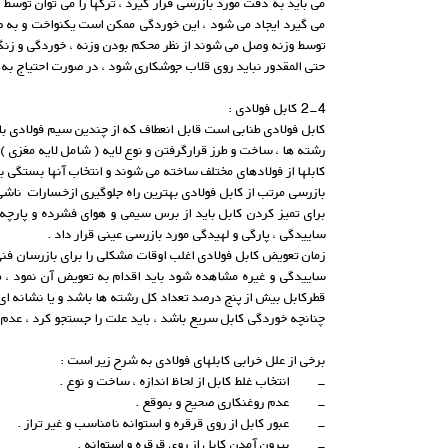
می باید به دقت مورد بازرسی قرار گیرد ، ترکها را می توان توس
می گیرد ایجاد می شود ، این خوردگی ممکن است یکنواخت و به ص
توسط وزنه وصل می شوند از نظر محکم بودن وزنه ، خوردگی و زنگ 
حتی المقدور نباید روی قلاب جوشکاری شود ، در صورت احتیاج ب
2-4 کابل فولادی :
کابل فولادی طنابی است قابل انعطاف که از چندین سیم فولادی با ق
رشته ها ، ساخت و طرز قرارگرفتن و نوع لایه ( شامل لایه مغزی 
کابلها از فولادهای مختلف ساخته می شوند و انتخاب آنها بستگی
بازرسی مرتب از کابل فولادی بهترین راه جلوگیری ازخسارات ناشی از
برای تمیز کردن کابل باید از برس سیمی و هوای فشرده و پارچه ا
ساییدگی ، پارگی و لهیدگی مورد بازرسی عینی قرار داد .
زمان تعویض کابل فولادی اغلب اوقات مشکلی را برای بازرسان فنی بو
ساییدگی و غیره مشاهده شود باید اقدام به تعویض آن نمود ، طب
قطرکابل بیش از پنج درصد تعداد کل رشته ها باشد و یا نشانه ای 
چنانچه خوردگی کابل سریع باشد ، باید علت را جستجو کرد ، عدم 
برخی از علل خرابی کابلهای فولادی به شرح زیر است :
- انتخاب غلط کابل از لحاظ اندازه ، ساخت و نوع .
- عدم روغنکاری صحیح و بموقع .
- عبور کابل از روی قرقره و استوانه نامناسب و غیر تراز .
- بیرون آمدن کابل از روی قرقره و استوانه .