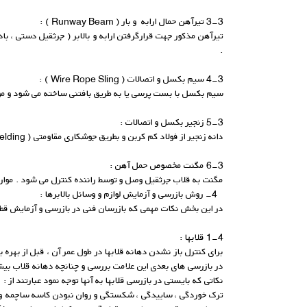
3-3 تیرآهن حمال ارابه و بار ( Runway Beam ) :
تیرآهن مذکور جهت قرارگرفتن ارابه و بالابر ( جرثقیل دستی ، بادی
.
4-3 سیم بکسل و اتصالات ( Wire Rope Sling ) :
سیم بکسل با بست پرسی یا به طریق بافتنی ساخته می شود و موا
5-3 زنجیر بکسل و اتصالات :
دانه زنجیر از فولاد کم کربن و بطریق جوشکاری مقاومتی ( Resistance Welding ) ساخته می شود .
6-3 مگنت مخصوص حمل آهن :
مگنت به قلاب جرثقیل وصل و توسط راننده کنترل می شود . موارد 
4- روش بازرسی و آزمایش لوازم و وسائل بالابرها :
در این بخش نکات مهمی که بازرسان فنی در بازرسی و آزمایش قطع
1-4 قلابها :
برای کنترل باز نشدن دهانه قلابها در طول عمر آن ، قبل از بهره 
در بازرسی های بعدی این علامت بررسی و چنانچه دهانه قلاب بیش از اندازه باز ش
نکاتی که بایستی در بازرسی قلابها به آنها توجه نمود عبارتند از :