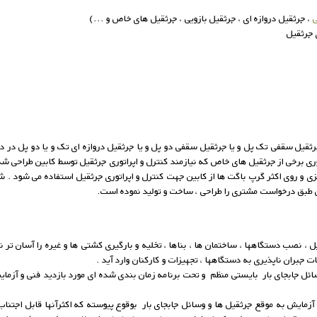
، جرثقیل دروازه ای ، جرثقیل بازویی ، جرثقیل های خاص و ...)
 جرثقیل
جرثقیل سقفی تک پل و یا جرثقیل سقفی دو پل و یا جرثقیل دروازه ای تک و یا دو پل در
توری برخی از جرثقیل های خاص که نیازمند کنترل و اپراتوری جرثقیل توسط کابین طراحی 
 و روی اکثر گرپ باگت ها از کابین جهت کنترل و اپراتوری جرثقیل استفاده می شود . ش
ن طبق درخواست مشتری را طراحی ، ساخت و تولید نموده است.
 نصب دستگاهها ، ساختمان ها ، بناها ، تخلیه و بارگیری کشتی ها و غیره را آسان تر ن
بران ناپذیری به دستگاهها ، تجهیزات و کارکنان وارد آید .
ائل جابجای بار بایستی منظم و تحت برنامه زمان بندی شده ای مورد بازدید فنی و آزمایش 
آزمایش به موقع جرثقیل ها و وسائل جابجای بار بوقوع پیوسته که اکثرآنها قابل اجتناب