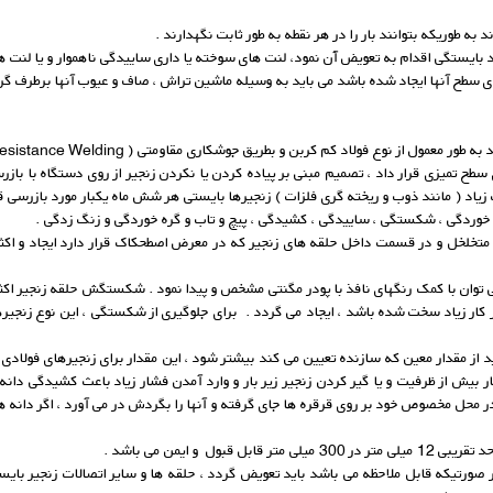
 به طوریکه بتوانند بار را در هر نقطه به طور ثابت نگهدارند .
ایستگی اقدام به تعویض آْن نمود، لنت های سوخته یا داری ساییدگی ناهموار و یا لنت ه
ی سطح آنها ایجاد شده باشد می باید به وسیله ماشین تراش ، صاف و عیوب آنها برطرف گر
 نوع فولاد کم کربن و بطریق جوشکاری مقاومتی ( Resistance Welding ) ساخته می شوند .
ی سطح تمیزی قرار داد ، تصمیم مبنی بر پیاده کردن یا نکردن زنجیر از روی دستگاه با با
زیاد ( مانند ذوب و ریخته گری فلزات ) زنجیرها بایستی هر شش ماه یکبار مورد بازرسی قر
ک خوردگی ، شکستگی ، ساییدگی ، کشیدگی ، پیچ و تاب و گره خوردگی و زنگ زدگی .
تخلخل و در قسمت داخل حلقه های زنجیر که در معرض اصطحکاک قرار دارد ایجاد و اکثر
ن با کمک رنگهای نافذ با پودر مگنتی مشخص و پیدا نمود . شکستگش حلقه زنجیر اکثرا ب
ینل باشد و یا چنانچه در اثر کار زیاد سخت شده باشد ، ایجاد می گردد . برای جلوگیری از شکستگی ، این
نجیر کم می شود ، بار بیش از ظرفیت و یا گیر کردن زنجیر زیر بار و وارد آمدن فشار زیاد باعث کش
ر محل مخصوص خود بر روی قرقره ها جای گرفته و آنها را بگردش در می آورد ، اگر دانه ها
و ایمن می باشد .
صورتیکه قابل ملاحظه می باشد باید تعویض گردد ، حلقه ها و سایر اتصالات زنجیر بایس