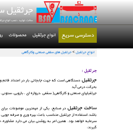
دسترسی سریع
انواع جرثقیل
محصولات
رو
انواع جرثقیل
>
جرثقیل های سقفی صنعتی وكارگاهی
جرثقیل :
جرثقیل
دستگاهی است كه جهت جابجائی بار در امتداد قائم و افق
بحركت درمی ‏آید
جرثقیلهای صنعتی و كارگاهی( سقفی ،دروازه ای ، بازویی، ستونی 
ساخت جرثقیل
در صنایع، یکی از مهمترین موضوعات برای اف
باشد.استفاده از جرثقیل متناسب باعث بهره وری و صرفه جویی در ه
سرمایه خواهد بود. همین امر به روشنی بیان می دارد مشاوره، ط
گیرند: