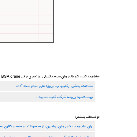
مشاهده کنید که بالابرهای سیم بکسلی وزنجیری برقی BSA crane ارائه شده توسط بنیان صنعت آداک چه کاری می تواند برای شما انجام دهد . اگر به دنبال بالاترین انعطاف پذیری هستید ، BSA crane راه حل شماست .
مشاهده بخشی ازكلیپهای- پروژه های انجام شده آداك
جهت دانلود رزومه شركت كلیك نمایید .
توضیحات بیشتر:
برای مشاهده عکس های بیشتری، از محصولات به صفحه گالری تصا