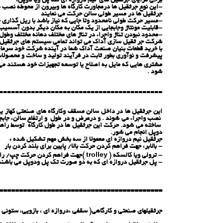
برخی مزایای جرثقیل های نیم دروازه ای تک پل ویا دوپل:
-این نوع جرثقیل ها درمجاورت كارگاه ها وبیرون از محوطه نصب 
جرثقیل ها در مسیر طولی سالن حركت می نمایند
-مسیر حركت طولی نامحدود وتا جایی كه نیاز باشد با ریل گذاری 
-قابلیت مونتاژ وجابجایی از یك مكان به مكان دیگر بدون آسسیب 
-محدود نبودن تناژ واجراء در تناژ های مختلف دهانه مختلف وطو
شرکت جر ثقیل سازی آداك می تواند تمامی سیستم های جرثقیل د
با خرید قطعات بنیان صنعت آداک شما در آینده شرکت خود سرمایه
پیشرفت و نوآوری بطور ثابت در فرآیند تولید و ساخت و محصولات 
مشتری هایی که مایل به اصلاح یا توسعه تجهیزات خود هستند می ت
شود .
=========================================
این جرثقیل ها در داخل سالن مسقف وکارگاه های صنعتی كهاز ی
نصب واجراء می شوند . و درعرض و در طول و ارتفاع سالن، جاب
ساخته می شود. حرکت این جرثقیل ها در طول کارگاه توسط راهبر
دوپل انجام می شور.
جرثقیل نیم دروازه ای معمولا از سه بخش مهم تشکیل شده :
- بالابر، جهت فراهم کردن حرکت بالا/ پایین برای بلند کردن بار
- ترولی ویا كالسكه ( trolley )جهت فراهم کردن حرکت چپ/ راست برای ، بالابر و بار
- پل جرثقیل دروازه ای كه به دو صورت تك پل ودوپل می باشند
=========================================
جرثقیلهای صنعتی و كارگاهی( سقفی ،دروازه ای ، بازویی، ستونی 