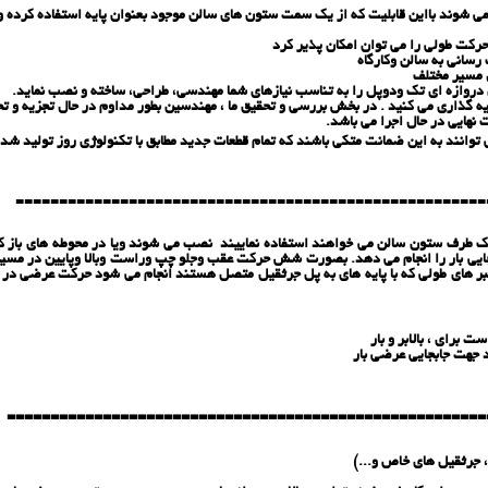
می شوند بااین قابلیت كه از یك سمت ستون های سالن موجود بعنوان پایه استفاده كرده
حركت طولی را می توان امكان پذیر كرد
رسانی به سالن وكارگاه
ل مسیر مختلف
روازه ای تك ودوپل را به تناسب نیازهای شما مهندسی، طراحی، ساخته و نصب نماید.
 گذاری می کنید . در بخش بررسی و تحقیق ما ، مهندسین بطور مداوم در حال تجزیه و تحل
نهایی در حال اجرا می باشد.
وانند به این ضمانت متکی باشند که تمام قطعات جدید مطابق با تکنولوژی روز تولید شده ا
======================================================
ك طرف ستون سالن می خواهند استفاده نماییند نصب می شوند ویا در محوطه های باز كه
جایی بار را انجام می دهد. بصورت شش حركت عقب وجلو چپ وراست وبالا وپایین در مس
 های طولی كه با پایه های به پل جرثقیل متصل هستند انجام می شود حركت عرضی در تك 
 جهت جابجایی عرضی بار
=======================================================
، جرثقیل های خاص و...)