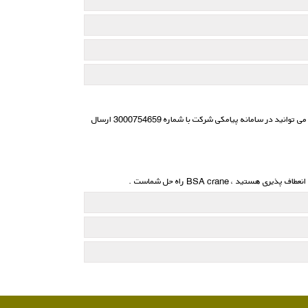
لازم به ذکر است جهت هر نوع سوال و یا نیاز به مشاوره همواره کارشناسان ما آماده پاسخگویی به شما عزیزان می باشند . هرگونه سوال ویا مشاوره درخواستی خود را می توانید در سامانه پیامكی شركت با شماره 3000754659 ارسال