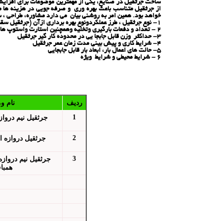
ساخت جرثقیل در صنایع، یکی از مهمترین موضوعات برای افزایش مح
از جرثقیل متناسب باعث بهره وری و صرفه جویی در هزینه ها می 
خواهد بود. همین امر به روشنی بیان می دارد مشاوره، طراحی ، 
1- نوع جرثقیل ، طرز عملکردونوع بهره برداری ازآن (جرثقیل سقفی ، جرثقیل دروازه ای ، جرثقیل بازویی ، جرثقیل های خاص و ...)
2 - تعداد و دفعات بارگیری وتخلیه وهمچنین استارت واستوپ های جرثقیل
3- حداکثر وزن قابل جابجا یی در محدوده كار گیر جرثقیل
4- شرایط کاری و پیش بینی مدت زمان عمر جرثقیل
5- حالت های اعمال بار، ابعاد بار قابل جابجایی
6 - شرایط محیطی و شرایط ویژه
ردیف
نام و
1
جرثقيل نيم دروا
2
جرثقيل دروازه ا
3
جرثقيل نيم درواز
همبا