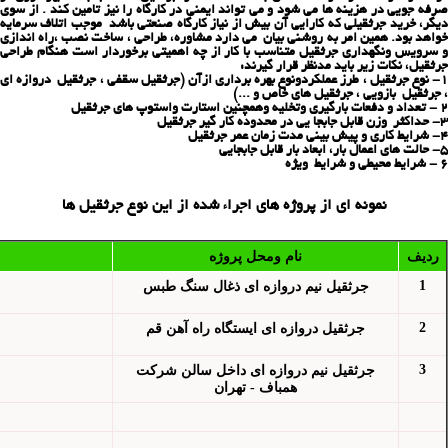
صرفه جویی در هزینه ها می شود و می تواند ایمنی در کارگاه را نیز تامین کند . از سوی
دیگر، خرید جرثقیلی که کارایی آن بیش از نیاز کارگاه صنعتی باشد موجب اتلاف سرمایه
خواهد بود. همین امر به روشنی بیان می دارد مشاوره، طراحی ، ساخت نصب ،راه اندازی
و سرویس ونگهداری جرثقیل متناسب با کار از چه اهمیتی برخوردار است هنگام طراحی
جرثقیل، نکات زیر باید مدنظر قرار گیرند:
1- نوع جرثقیل ، طرز عملکردونوع بهره برداری ازآن (جرثقیل سقفی ، جرثقیل دروازه ای
، جرثقیل بازویی ، جرثقیل های خاص و ...)
2 - تعداد و دفعات بارگیری وتخلیه وهمچنین استارت واستوپ های جرثقیل
3- حداکثر وزن قابل جابجا یی در محدوده كار گیر جرثقیل
4- شرایط کاری و پیش بینی مدت زمان عمر جرثقیل
5- حالت های اعمال بار، ابعاد بار قابل جابجایی
6 - شرایط محیطی و شرایط ویژه
نمونه ای از پروژه های اجراء شده از این نوع جرثقیل ها
ردیف
نام ومحل پروژه
1
جرثقيل نيم دروازه ای ذغال سنگ طبس
2
جرثقيل دروازه ای ايستگاه راه آهن قم
3
جرثقيل نيم دروازه ای داخل سالن شركت
همباف
- تهران