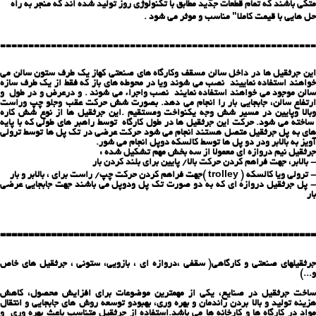
متکی باشند که تمام قطعات جدید مطابق با تکنولوژی روز تولید شده اند که منجر به راه
حل هایی با قیمت کاملا" مناسب و موثر می شود .
========================================================
این جرثقیل ها در داخل سالن مسقف وکارگاه های صنعتی كهاز یك طرف ستون سالن می
خواهند استفاده نماییند نصب می شوند ویا در محوطه های باز كه فقط از یك طرف سازه
سالن موجود می خواهند استفاده نمایند نصب واجراء می شوند . و درعرض و در طول و
ارتفاع سالن، جابجایی بار را انجام می دهد. بصورت شش حركت عقب وجلو چپ وراست
وبالا وپایین در مسیر شش وجه یكنواخت ومستقیم .این جرثقیل ها از نوع شش كاره
ساخته می شود. حرکت این جرثقیل ها در طول کارگاه توسط راهبر های طولی كه با پایه
های به پل جرثقیل متصل هستند انجام می شود حركت عرضی در تك پل ها توسط ترولی
آویز به بالابر ودر دو پل ها توسط كالسكه دوپل انجام می شور.
جرثقیل نیم دروازه ای معمولا از سه بخش مهم تشکیل شده :
- بالابر، جهت فراهم کردن حرکت بالا/ پایین برای بلند کردن بار
- ترولی ویا كالسكه ( trolley )جهت فراهم کردن حرکت چپ/ راست برای ، بالابر و بار
- پل جرثقیل دروازه ای كه به دو صورت تك پل ودوپل می باشند جهت جابجایی عرضی
بار
========================================================
جرثقیلهای صنعتی و كارگاهی( سقفی ،دروازه ای ، بازویی، ستونی ، جرثقیل های خاص
و...)
ساخت جرثقیل در صنایع، یکی از مهمترین موضوعات برای افزایش محصول، کاهش
هزینه تولید و بالا بردن راندمان و بهره وری، بهبودو توسعه روش های جابجایی و انتقال
مواد در کارگاه ها و کارخانه ها می باشد.استفاده از جرثقیل متناسب باعث بهره وری و