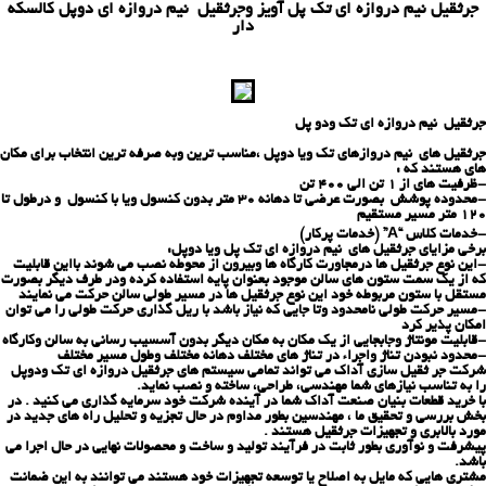
جرثقیل نیم دروازه ای تك پل آویز وجرثقیل نیم دروازه ای دوپل كالسكه
دار
جرثقیل نیم دروازه ای تك ودو پل
جرثقیل های نیم دروازهای تك ویا دوپل ،مناسب ترین وبه صرفه ترین انتخاب برای مكان
های هستند كه :
-ظرفیت های از 1 تن الی 400 تن
-محدوده پوشش بصورت عرضی تا دهانه 30 متر بدون كنسول ویا با كنسول و درطول تا
120 متر مسیر مستقیم
-خدمات کلاس “A” (خدمات پركار)
برخی مزایای جرثقیل های نیم دروازه ای تک پل ویا دوپل:
-این نوع جرثقیل ها درمجاورت كارگاه ها وبیرون از محوطه نصب می شوند بااین قابلیت
كه از یك سمت ستون های سالن موجود بعنوان پایه استفاده كرده ودر طرف دیگر بصورت
مستقل با ستون مربوطه خود این نوع جرثقیل ها در مسیر طولی سالن حركت می نمایند
-مسیر حركت طولی نامحدود وتا جایی كه نیاز باشد با ریل گذاری حركت طولی را می توان
امكان پذیر كرد
-قابلیت مونتاژ وجابجایی از یك مكان به مكان دیگر بدون آسسیب رسانی به سالن وكارگاه
-محدود نبودن تناژ واجراء در تناژ های مختلف دهانه مختلف وطول مسیر مختلف
شرکت جر ثقیل سازی آداك می تواند تمامی سیستم های جرثقیل دروازه ای تك ودوپل
را به تناسب نیازهای شما مهندسی، طراحی، ساخته و نصب نماید.
با خرید قطعات بنیان صنعت آداک شما در آینده شرکت خود سرمایه گذاری می کنید . در
بخش بررسی و تحقیق ما ، مهندسین بطور مداوم در حال تجزیه و تحلیل راه های جدید در
مورد بالابری و تجهیزات جرثقیل هستند .
پیشرفت و نوآوری بطور ثابت در فرآیند تولید و ساخت و محصولات نهایی در حال اجرا می
باشد.
مشتری هایی که مایل به اصلاح یا توسعه تجهیزات خود هستند می توانند به این ضمانت