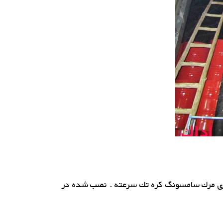
ویی ستونی 2 تن بازاویه چرخش 180 درجه . بالابر از نوع زنجیری مرك سامسونگ كره تك سرعته . نصب شده در