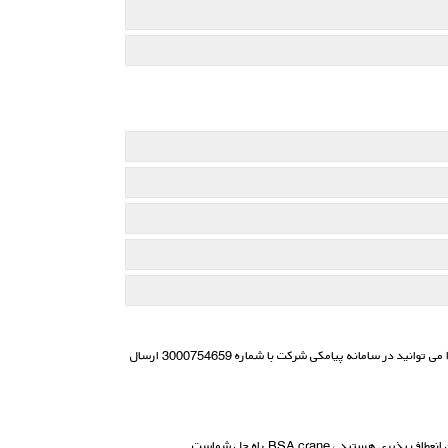
لازم به ذکر است جهت هر نوع سوال و یا نیاز به مشاوره همواره کارشناسان ما آماده پاسخگویی به شما عزیزان می باشند . هرگونه سوال ویا مشاوره درخواستی خود را می توانید در سامانه پیامكی شركت با شماره 3000754659 ارسال