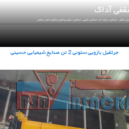
جرثقیل بازویی ستونی 2 تن صنایع شیمیایی حسینی