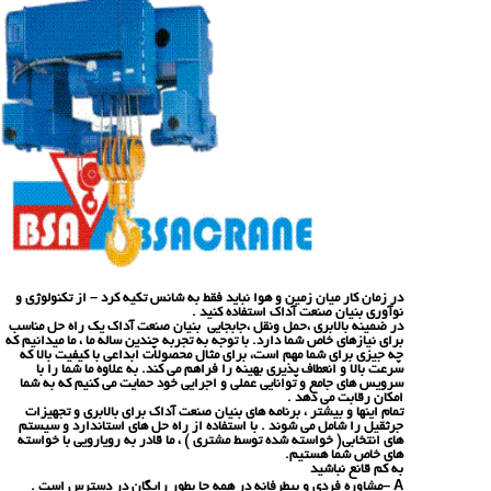
در زمان کار میان زمین و هوا نباید فقط به شانس تکیه کرد – از تکنولوژی و
نوآوری بنیان صنعت آداک استفاده کنید .
در ضمینه بالابری ،حمل ونقل ،جابجایی بنیان صنعت آداک یک راه حل مناسب
برای نیازهای خاص شما دارد. با توجه به تجربه چندین ساله ما ، ما میدانیم که
چه جیزی برای شما مهم است، برای مثال محصولات ابداعی با کیفیت بالا که
سرعت بالا و انعطاف پذیری بهینه را فراهم می کند. به علاوه ما شما را با
سرویس های جامع و توانایی عملی و اجرایی خود حمایت می کنیم که به شما
امکان رقابت می دهد .
تمام اینها و بیشتر ، برنامه های بنیان صنعت آداک برای بالابری و تجهیزات
جرثقیل را شامل می شوند . با استفاده از راه حل های استاندارد و سیستم
های انتخابی( خواسته شده توسط مشتری ) ، ما قادر به رویارویی با خواسته
های خاص شما هستیم.
به کم قانع نباشید
A –مشاوره فردی و بیطرفانه در همه جا بطور رایگان در دسترس است .