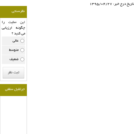
تاريخ درج خبر: 1395/04/27
نظرسنجی
عمومی
این سایت را
چگونه ارزیابی
می کنید ؟
عالی
متوسط
ضعیف
جرثقيل سقفی
آداك