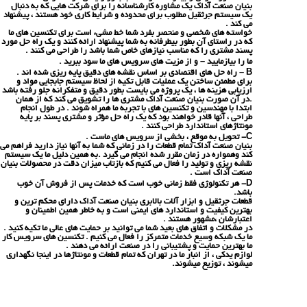
بنیان صنعت آداک یک مشاوره کارشناسانه را برای شرکت هایی که به دنبال
یک سیستم جرثقیل مطلوب برای محدوده و شرایط کاری خود هستند ، پیشنهاد
می کند .
خواسته های شخصی و منحصر بفرد شما خط مشیء است برای تکنسین های ما
که در راستای آن بطور بیطرفانه به شما پیشنهاد ارائه کنند و یک راه حل مورد
پسند مشتری را که مناسب نیازهای خاص شما باشد را طراحی می کنند .
ما را بیازمایید – و از مزیت های سرویس های ما سود ببرید .
B – راه حل های اقتصادی بر اساس نقشه های دقیق پایه ریزی شده اند .
برای مطمئن ساختن یک عملیات قابل تکیه از لحاظ سیستم جابجایی مواد و
ارزیابی هزینه ها ، یک پروژه می بایست بطور دقیق و متفکرانه جلو رفته باشد
.در آن صورت بنیان صنعت آداک مشتری ها را تشویق می کند که از همان
ابتدا با مهندسین و تکنسین های با تجربه ما همراه شوند . در طول انجام
طراحی ، آنها قادر خواهند بود که یک راه حل مؤثر و مشتری پسند بر پایه
مونتاژهای استاندارد طراحی کنند .
C- تحویل به موقع ، بخشی از سرویس های ماست .
بنیان صنعت آداک تمام قطعات را در زمانی که شما به آنها نیاز دارید فراهم می
کند وهمواره در زمان مقرر شده انجام می گیرد .به همین دلیل ما یک سیستم
نقشه ریزی و تولید را فعال می کنیم که بازتاب میزان دقت در محصولات بنیان
صنعت آداک است .
D- هر تکنولوژی فقط زمانی خوب است که خدمات پس از فروش آن خوب
باشد.
قطعات جرثقیل و ابزار آلات بالابری بنیان صنعت آداک دارای محکم ترین و
بهترین کیفیت و استاندارد های ایمنی است و به خاطر همین اطمینان و
اعتبارشان ،مشهور هستند .
در مشکلات و اتفاق های بعید شما می توانید بر حمایت های عالی ما تکیه کنید .
ما یک شبکه وسیع خدمات متمرکز را فعال می کنیم . تکنسین های سرویس کار
ما بهترین حمایت و پشتیبانی را در صنعت ارائه می دهند .
لوازم یدکی ، از انبار ما در تهران که تمام قطعات و مونتاژها در اینجا نگهداری
میشوند ، توزیع میشوند.