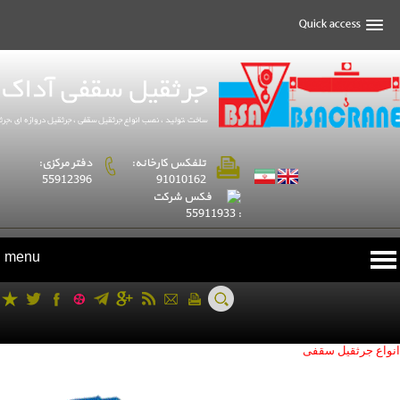
تلفکس کارخانه:
دفتر مرکزی:
55912396
91010162
فكس شركت
: 55911933
menu
انواع جرثقیل سقفی